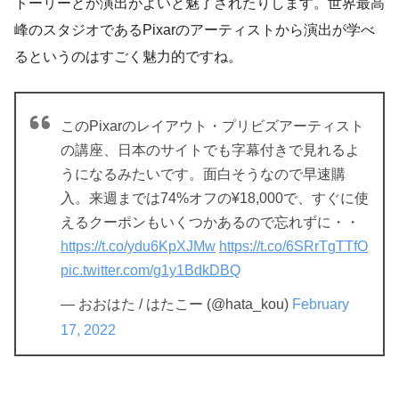
トーリーとか演出がよいと魅了されたりします。世界最高
峰のスタジオであるPixarのアーティストから演出が学べ
るというのはすごく魅力的ですね。
このPixarのレイアウト・プリビズアーティスト
の講座、日本のサイトでも字幕付きで見れるよ
うになるみたいです。面白そうなので早速購
入。来週までは74%オフの¥18,000で、すぐに使
えるクーポンもいくつかあるので忘れずに・・
https://t.co/ydu6KpXJMw
https://t.co/6SRrTgTTfO
pic.twitter.com/g1y1BdkDBQ
— おおはた / はたこー (@hata_kou)
February
17, 2022