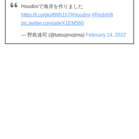
Houdiniで海岸を作りました
https://t.co/gkxftWh1h7
#Houdini
#Redshift
pic.twitter.com/adeX1EM560
— 野島達司 (@tatsujinojima)
February 14, 2022