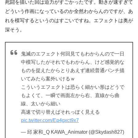
死闘を描いた回は迫力がすごかったです。動きが速すぎて
どういう作画になっているのか全然わからんのですが、あ
れを模写するというのはすごいですね。エフェクトは奥が
深そう。
鬼滅のエフェクト何回見てもわからんので一日
中模写したがそれでもわからん、けど感覚的な
ものを捉えたからとりあえず連続普通パンチ描
いてみたら案外いけるｗ
こういうエフェクトは恐らく細かい形はどうで
もよくて、一瞬で画面左から右、直線から曲
線、太いから細い
高速で切り替えばそれっぽく見える
pic.twitter.com/Ep4gxct9x7
— 邱 家和_Q KAWA_Animator (@Skydash827)