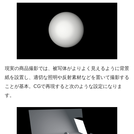
11 鏡面の美しいジュエリー
12 ガラス瓶に映り込む色彩
13 自然物と人工物のコントラスト
14 青空に連なる洗濯物
15 夜景のネオンの軌跡
16 残像のスピード感
現実の商品撮影では、被写体がよりよく見えるように背景
17 トリックで遊ぶ だまし絵チェス
紙を設置し、適切な照明や反射素材などを置いて撮影する
18 トリックで遊ぶ 重力に逆らう
ことが基本。CGで再現すると次のような設定になりま
19 トリックで遊ぶ 鏡の反射
す。
20 弾けるミルククラウン
21 水の彫刻 水しぶきの演出
22 水の彫刻 乾杯の瞬間