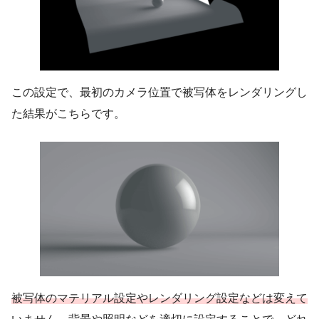
23 波紋に浮かぶボート
24 雨の水玉レイヤー
25 発光する背景のライン
26 バザーのバッグを高級品に見せる
この設定で、最初のカメラ位置で被写体をレンダリングし
27 懐中電灯で光を操る
た結果がこちらです。
28 身近な素材を雪に見立てる
29 スモークで迫力を出す
30 光のマジック ストロボの彩色
31 光のマジック 暗闇に浮かぶエッジ
32 光のマジック 鮮やかなシルエット
おわりに
被写体のマテリアル設定やレンダリング設定などは変えて