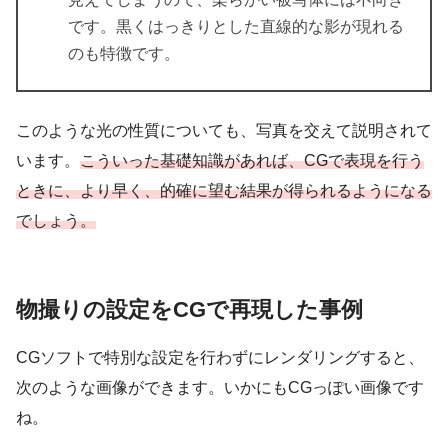
被写体の表情を切り取る「構図」
です。黒くはっきりとした直線的な影が現れる
あかるい物撮り
のも特徴です。
01 文房具のコンポジション
02 自然光で草花の表情を引き出す
このような光の性質についても、写真を交えて説明されて
います。
こういった基礎知識があれば、CGで表現を行う
03 フラットであかるいフルーツ
ときに、より早く、的確に望む結果が得られるようになる
04 窓辺にケーキのある風景
でしょう。
05 フワフワとただよう湯気
06 おいしそうなカレー
物撮りの設定をCGで再現した事例
07 子ども服のレイアウト
08 風にゆれるワンピース
CGソフトで特別な設定を行わずにレンダリングすると、
09 動物ブローチとジオラマの風景
次のような画像ができます。いかにもCGっぽい画像です
ね。
10 キラキラフィルターのパフェ