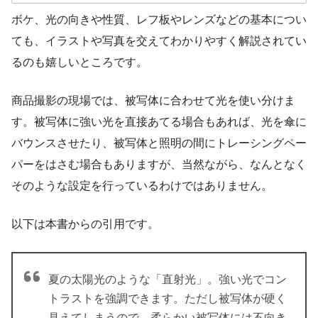
ボケ、光の向きや性質、レフ板やレンズなどの基本につい
はじめに
ても、イラストや写真を交えてわかりやすく解説されてい
るのも嬉しいところです。
いろんな物撮り
きほんの物撮り
商品撮影の現場では、被写体に合わせて光を使い分けま
「よい物撮り」のための4つのきほん
す。被写体に強い光を直接あてる場合もあれば、光を傘に
バウンスさせたり、被写体と照明の間にトレーシングペー
まず揃えたい、物撮りのための「道具」
パーをはさむ場合もありますが、当然ながら、なんとなく
写真の主題を決める「ピント」
そのような設定を行っているわけではありません。
「ボケ」で被写体と背景の関係性を決定する
「光の向き」は6方向をきほんに考える
以下は本書からの引用です。
「光の性質」を使い分ける
「レフ板」で“都合のよい光”を演出する
夏の太陽光のような「直射光」。強い光でコン
トラストを強調できます。ただし被写体が硬く
「レンズ」で変わる被写体の印象
見えてしまうので、柔らかい被写体には不向き